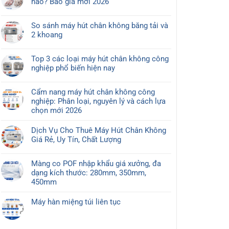
nào? Báo giá mới 2026
luận
Không
ở
có
Máy
So sánh máy hút chân không băng tải và
bình
hút
2 khoang
luận
chân
Không
ở
không
có
Hút
Top 3 các loại máy hút chân không công
cho
bình
chân
nghiệp phổ biến hiện nay
thủy
luận
không
Không
sản
ở
thủy
có
nên
So
Cẩm nang máy hút chân không công
sản
bình
chọn
sánh
nghiệp: Phân loại, nguyên lý và cách lựa
nên
luận
loại
máy
chọn mới 2026
chọn
ở
nào?
hút
Không
máy
Top
chân
có
nào?
Dịch Vụ Cho Thuê Máy Hút Chân Không
3
không
bình
Báo
Giá Rẻ, Uy Tín, Chất Lượng
các
băng
luận
giá
Không
loại
tải
ở
mới
có
máy
và
Màng co POF nhập khẩu giá xưởng, đa
Cẩm
2026
bình
hút
2
dạng kích thước: 280mm, 350mm,
nang
luận
chân
khoang
450mm
máy
ở
không
Không
hút
Dịch
công
có
chân
Máy hàn miệng túi liên tục
Vụ
nghiệp
bình
không
Không
Cho
phổ
luận
công
có
Thuê
biến
ở