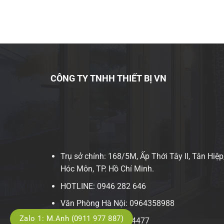
https://mangnhapkhau.com/may-can-tu-dong-a-v
CÔNG TY TNHH THIẾT BỊ VN
Trụ sở chính: 168/5M, Ấp Thới Tây II, Tân Hiệp
Hóc Môn, TP. Hồ Chí Minh.
HOTLINE: 0946 282 646
Văn Phòng Hà Nội: 0964358988
Zalo 1: M.Anh (0911 977 887)
Điện thoại: 0949 38 4477