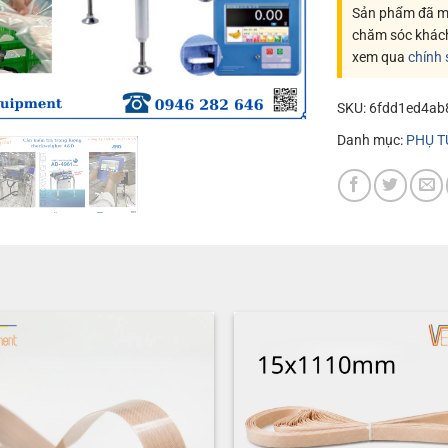
Sản phẩm đã mu
chăm sóc khác
xem qua
chính
SKU:
6fdd1ed4ab
Danh mục:
PHỤ T