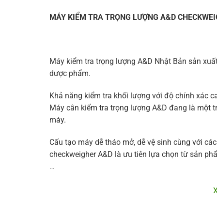
MÁY KIỂM TRA TRỌNG LƯỢNG A&D CHECKWE
Máy kiểm tra trọng lượng A&D Nhật Bản sản xuất
dược phẩm.
Khả năng kiểm tra khối lượng với độ chính xác ca
Máy cân kiểm tra trọng lượng A&D đang là một 
máy.
Cấu tạo máy dễ tháo mở, dễ vệ sinh cùng với cá
checkweigher A&D là ưu tiên lựa chọn từ sản ph
…
Máy cân kiểm tra trọng lượng A&D có những nhữ
1. Độ nhạy ổn định và chính xác cao.