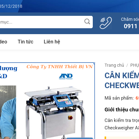
05/12/2018
Chăm só
0911
deo
Tin tức
Liên hệ
Trang chủ
/
PHỤ
CÂN KIỂ
CHECKWE
Mã sản phẩm:
6
Giới thiệu ch
Cân kiểm tra trọ
Checkweigher A