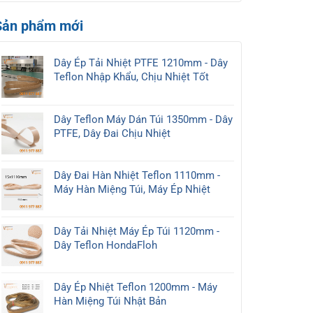
nghiệp:
bình
Máy
hiện
Màng
Phân
luận
Hút
nay
co
Sản phẩm mới
ở
loại,
Chân
POF
Máy
nguyên
Không
nhập
hàn
lý
Giá
khẩu
miệng
và
Dây Ép Tải Nhiệt PTFE 1210mm - Dây
Rẻ,
giá
túi
cách
Teflon Nhập Khẩu, Chịu Nhiệt Tốt
Uy
xưởng,
liên
lựa
Tín,
đa
tục
chọn
Chất
dạng
mới
Lượng
Dây Teflon Máy Dán Túi 1350mm - Dây
kích
2026
PTFE, Dây Đai Chịu Nhiệt
thước:
280mm,
350mm,
450mm
Dây Đai Hàn Nhiệt Teflon 1110mm -
Máy Hàn Miệng Túi, Máy Ép Nhiệt
Dây Tải Nhiệt Máy Ép Túi 1120mm -
Dây Teflon HondaFloh
Dây Ép Nhiệt Teflon 1200mm - Máy
Hàn Miệng Túi Nhật Bản