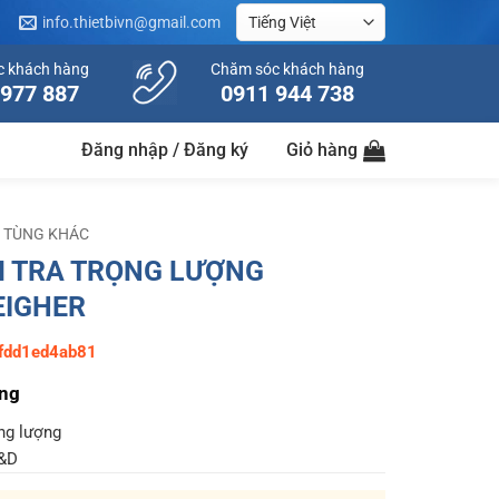
info.thietbivn@gmail.com
c khách hàng
Chăm sóc khách hàng
 977 887
0911 944 738
Đăng nhập / Đăng ký
Giỏ hàng
 TÙNG KHÁC
M TRA TRỌNG LƯỢNG
IGHER
fdd1ed4ab81
ung
ng lượng
&D