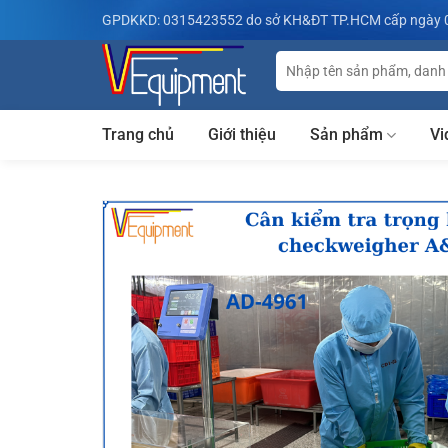
Bỏ
GPDKKD: 0315423552 do sở KH&ĐT TP.HCM cấp ngày 
qua
nội
Tìm
kiếm:
dung
Trang chủ
Giới thiệu
Sản phẩm
Vi