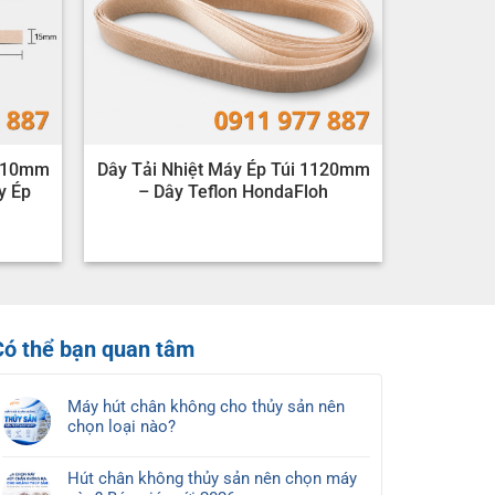
1110mm
Dây Tải Nhiệt Máy Ép Túi 1120mm
y Ép
– Dây Teflon HondaFloh
Có thể bạn quan tâm
Máy hút chân không cho thủy sản nên
chọn loại nào?
Không
có
Hút chân không thủy sản nên chọn máy
bình