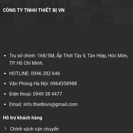
phổ
Thuê
nghiệp:
biến
Máy
Phân
CÔNG TY TNHH THIẾT BỊ VN
hiện
Hút
loại,
nay
Chân
nguyên
Không
lý
Giá
và
Rẻ,
cách
Uy
lựa
Tín,
chọn
Chất
mới
Lượng
Trụ sở chính: 168/5M, Ấp Thới Tây II, Tân Hiệp, Hóc Môn,
2026
TP. Hồ Chí Minh.
HOTLINE: 0946 282 646
Văn Phòng Hà Nội: 0964358988
Điện thoại: 0949 38 4477
Email: info.thietbivn@gmail.com
Hỗ trợ khách hàng
Chính sách vận chuyển