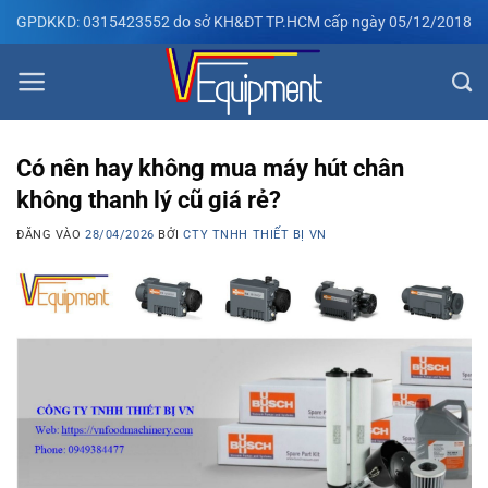
Bỏ
GPDKKD: 0315423552 do sở KH&ĐT TP.HCM cấp ngày 05/12/2018
qua
nội
dung
Có nên hay không mua máy hút chân
không thanh lý cũ giá rẻ?
ĐĂNG VÀO
28/04/2026
BỞI
CTY TNHH THIẾT BỊ VN