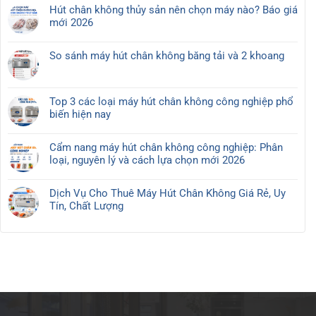
có
Hút chân không thủy sản nên chọn máy nào? Báo giá
bình
mới 2026
luận
Không
ở
có
Máy
So sánh máy hút chân không băng tải và 2 khoang
bình
hút
Không
luận
chân
có
ở
không
bình
Hút
Top 3 các loại máy hút chân không công nghiệp phổ
cho
luận
chân
biến hiện nay
thủy
ở
không
Không
sản
So
thủy
có
nên
sánh
Cẩm nang máy hút chân không công nghiệp: Phân
sản
bình
chọn
máy
loại, nguyên lý và cách lựa chọn mới 2026
nên
luận
loại
hút
Không
chọn
ở
nào?
chân
có
máy
Top
Dịch Vụ Cho Thuê Máy Hút Chân Không Giá Rẻ, Uy
không
bình
nào?
3
Tín, Chất Lượng
băng
luận
Báo
các
Không
tải
ở
giá
loại
có
và
Cẩm
mới
máy
bình
2
nang
2026
hút
luận
khoang
máy
chân
ở
hút
không
Dịch
chân
công
Vụ
không
nghiệp
Cho
công