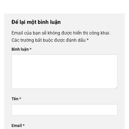
bạn cần biết khi
không đơn giản
không giá tốt –
mua máy hút
tại nhà hiệu quả
chất lượng
chân không
Để lại một bình luận
Email của bạn sẽ không được hiển thị công khai.
Các trường bắt buộc được đánh dấu
*
Bình luận
*
Tên
*
Email
*