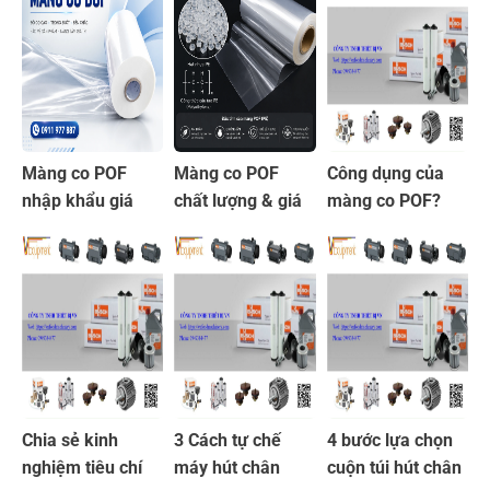
hiện nay
lý và cách lựa
chọn mới 2026
Màng co POF
Màng co POF
Công dụng của
nhập khẩu giá
chất lượng & giá
màng co POF?
xưởng, đa dạng
tốt 2026
Cách mua màng
kích thước:
co POF giá sỉ chất
280mm, 350mm,
lượng uy tín
450mm
Chia sẻ kinh
3 Cách tự chế
4 bước lựa chọn
nghiệm tiêu chí
máy hút chân
cuộn túi hút chân