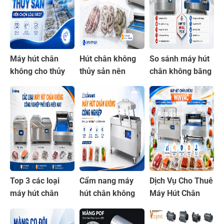
Máy hút chân
Hút chân không
So sánh máy hút
không cho thủy
thủy sản nên
chân không băng
sản nên chọn loại
chọn máy nào?
tải và 2 khoang
nào?
Báo giá mới 2026
Top 3 các loại
Cẩm nang máy
Dịch Vụ Cho Thuê
máy hút chân
hút chân không
Máy Hút Chân
không công
công nghiệp:
Không Giá Rẻ, Uy
nghiệp phổ biến
Phân loại, nguyên
Tín, Chất Lượng