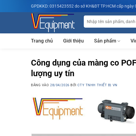
Bỏ
GPDKKD: 0315423552 do sở KH&ĐT TP.HCM cấp ngày 
qua
nội
Tìm
kiếm:
dung
Trang chủ
Giới thiệu
Sản phẩm
Vi
Công dụng của màng co POF
lượng uy tín
ĐĂNG VÀO
28/04/2026
BỞI
CTY TNHH THIẾT BỊ VN