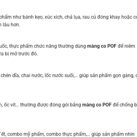
phẩm như bánh kẹo, xúc xích, chả lụa, rau củ đóng khay hoặc 
 lâu hơn.
huốc, thực phẩm chức năng thường dùng
màng co POF
để niêm
a bị mở trước đó.
chén dĩa, chai nước, lốc nước suối,… giúp sản phẩm gọn gàng, 
ện, ốc vít… thường được đóng gói bằng
màng co POF
để chống b
 Tết, combo mỹ phẩm, combo thực phẩm,… giúp sản phẩm nhìn