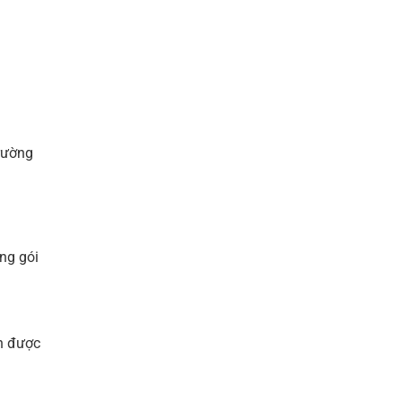
trường
óng gói
n được