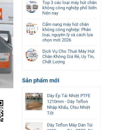
cho
Top 3 các loại máy hút chân
Hút
bình
thủy
không công nghiệp phổ biến
chân
luận
sản
hiện nay
không
ở
nên
Không
thủy
So
chọn
có
sản
Cẩm nang máy hút chân
sánh
loại
bình
nên
không công nghiệp: Phân
máy
nào?
luận
chọn
loại, nguyên lý và cách lựa
hút
ở
máy
chọn mới 2026
chân
Top
nào?
Không
không
3
Báo
có
băng
Dịch Vụ Cho Thuê Máy Hút
các
giá
bình
tải
Chân Không Giá Rẻ, Uy Tín,
loại
mới
luận
và
Chất Lượng
máy
ở
2026
2
Không
hút
Cẩm
khoang
có
chân
nang
bình
Sản phẩm mới
không
máy
luận
công
hút
ở
nghiệp
chân
Dịch
Dây Ép Tải Nhiệt PTFE
phổ
không
Vụ
biến
1210mm - Dây Teflon
công
Cho
hiện
nghiệp:
Nhập Khẩu, Chịu Nhiệt
Thuê
nay
Phân
Tốt
Máy
loại,
Hút
nguyên
Chân
Dây Teflon Máy Dán Túi
lý
Không