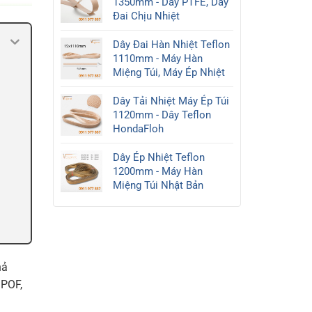
1350mm - Dây PTFE, Dây
và
Giá
Đai Chịu Nhiệt
cách
Rẻ,
lựa
Uy
Dây Đai Hàn Nhiệt Teflon
chọn
Tín,
mới
1110mm - Máy Hàn
Chất
2026
Miệng Túi, Máy Ép Nhiệt
Lượng
Dây Tải Nhiệt Máy Ép Túi
1120mm - Dây Teflon
HondaFloh
Dây Ép Nhiệt Teflon
1200mm - Máy Hàn
Miệng Túi Nhật Bản
hả
 POF,