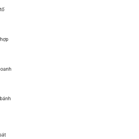
tố
 hợp
doanh
 bánh
sát