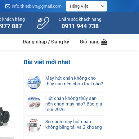
info.thietbivn@gmail.com
c khách hàng
Chăm sóc khách hàng
 977 887
0911 944 738
Đăng nhập / Đăng ký
Giỏ hàng
Bài viết mới nhất
Máy hút chân không cho
thủy sản nên chọn loại nào?
Không
có
Hút chân không thủy sản
bình
nên chọn máy nào? Báo giá
luận
mới 2026
ở
Không
Máy
có
So sánh máy hút chân
hút
bình
không băng tải và 2 khoang
chân
luận
Không
không
ở
có