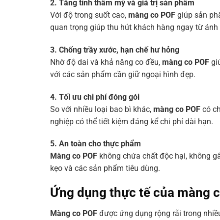
2. Tăng tính thẩm mỹ và giá trị sản phẩm
Với độ trong suốt cao,
màng co POF
giúp sản phẩ
quan trọng giúp thu hút khách hàng ngay từ ánh 
3. Chống trầy xước, hạn chế hư hỏng
Nhờ độ dai và khả năng co đều,
màng co POF
gi
với các sản phẩm cần giữ ngoại hình đẹp.
4. Tối ưu chi phí đóng gói
So với nhiều loại bao bì khác,
màng co POF
có ch
nghiệp có thể tiết kiệm đáng kể chi phí dài hạn.
5. An toàn cho thực phẩm
Màng co POF
không chứa chất độc hại, không gây
kẹo và các sản phẩm tiêu dùng.
Ứng dụng thực tế của màng 
Màng co POF
được ứng dụng rộng rãi trong nhiều