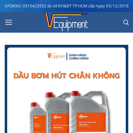
Bỏ
GPDKKD: 0315423552 do sở KH&ĐT TP.HCM cấp ngày 05/12/2018
qua
nội
dung