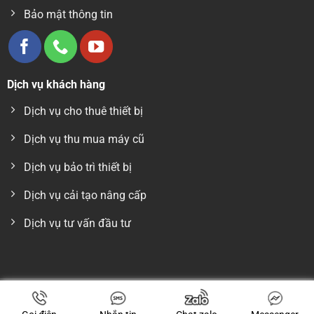
ỨNG DỤNG
Bảo mật thông tin
Máy hút chân không công nghiệp
Dây chuyền đóng gói thực phẩm
Dịch vụ khách hàng
Ngành sản xuất, chế biến
Dịch vụ cho thuê thiết bị
Dầu bơm hút chân không V100 – 5 lít là giải pháp tối ưu
giúp
máy vận hành bền bỉ, ổn định và tiết kiệm chi
Dịch vụ thu mua máy cũ
phí lâu dài
.
Dịch vụ bảo trì thiết bị
Dịch vụ cải tạo nâng cấp
Dịch vụ tư vấn đầu tư
Copyright 2026 © CÔNG TY TNHH THIẾT BỊ VN - Giấy phép kinh
doanh: 0315423552 do sở KH và ĐT TP.HCM cấp ngày 05/12/2018