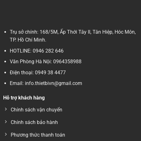
Tắt máy và để nguội trước khi thay dầu
Xả bỏ dầu cũ trong bơm
Đổ dầu V100 mới vào đúng mức quy định
Trụ sở chính: 168/5M, Ấp Thới Tây II, Tân Hiệp, Hóc Môn,
TP. Hồ Chí Minh.
Khởi động máy và kiểm tra hoạt động
HOTLINE: 0946 282 646
✔ Thời gian thay dầu:
Văn Phòng Hà Nội: 0964358988
Sau
500 – 1.000 giờ hoạt động
(tùy môi trường)
Điện thoại: 0949 38 4477
Thay sớm nếu dầu bị đen, có cặn hoặc lẫn nước
Email: info.thietbivn@gmail.com
✔ Lưu ý:
Hỗ trợ khách hàng
Sử dụng đúng loại dầu phù hợp với máy
Chính sách vận chuyển
Không trộn lẫn với các loại dầu khác
Chính sách bảo hành
Kiểm tra mức dầu định kỳ để đảm bảo hiệu quả
Phương thức thanh toán