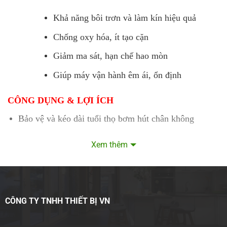
Khả năng bôi trơn và làm kín hiệu quả
Chống oxy hóa, ít tạo cặn
Giảm ma sát, hạn chế hao mòn
Giúp máy vận hành êm ái, ổn định
CÔNG DỤNG & LỢI ÍCH
Bảo vệ và kéo dài tuổi thọ bơm hút chân không
Duy trì hiệu suất hút ổn định
Xem thêm
Giảm nhiệt và giảm tiếng ồn khi vận hành
Tiết kiệm chi phí bảo trì, sửa chữa
HƯỚNG DẪN SỬ DỤNG
CÔNG TY TNHH THIẾT BỊ VN
✔ Cách sử dụng: