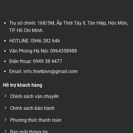
Máy hàn miệng túi công suất lớn
Máy đóng gói thực phẩm
Trụ sở chính: 168/5M, Ấp Thới Tây II, Tân Hiệp, Hóc Môn,
Các thiết bị ép nhiệt bao bì
TP. Hồ Chí Minh.
HOTLINE: 0946 282 646
Ngoài ra, dây nhiệt 12mm còn được ứng dụng trong nhiều
ngành sản xuất như:
Văn Phòng Hà Nội: 0964358988
Điện thoại: 0949 38 4477
Đóng gói thịt, cá, hải sản đông lạnh
Email: info.thietbivn@gmail.com
Hút chân không thực phẩm chế biến sẵn
Đóng gói nông sản, hạt khô, trà, cà phê
Hỗ trợ khách hàng
Bao bì linh kiện điện tử
Chính sách vận chuyển
Đóng gói hàng hóa cần chống bụi, chống ẩm
Chính sách bảo hành
Nhờ khả năng tạo đường hàn rộng và chắc chắn, dây điện
Phương thức thanh toán
trở bản 12mm đặc biệt phù hợp với các loại túi hút chân
Bảo mật thông tin