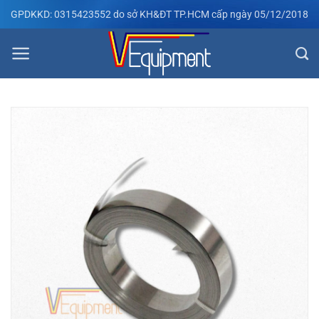
Bỏ
GPDKKD: 0315423552 do sở KH&ĐT TP.HCM cấp ngày 05/12/2018
qua
nội
dung