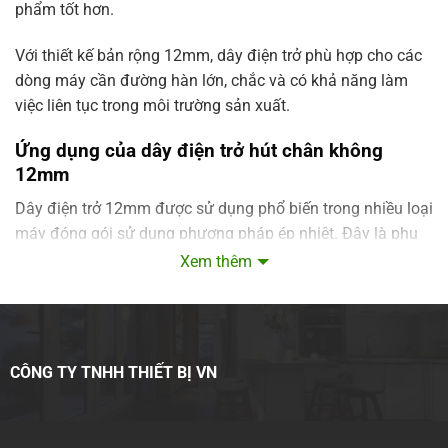
phẩm tốt hơn.
Với thiết kế bản rộng 12mm, dây điện trở phù hợp cho các
dòng máy cần đường hàn lớn, chắc và có khả năng làm
việc liên tục trong môi trường sản xuất.
Ứng dụng của dây điện trở hút chân không
12mm
Dây điện trở 12mm được sử dụng phổ biến trong nhiều loại
máy đóng gói sử dụng phương pháp ép nhiệt. Đây là phụ
kiện thay thế quan trọng giúp máy duy trì khả năng hàn kín
Xem thêm
bao bì trong quá trình vận hành.
Sản phẩm thường được dùng cho:
CÔNG TY TNHH THIẾT BỊ VN
Máy hút chân không công nghiệp
Máy hút chân không buồng đơn
Máy hút chân không buồng đôi