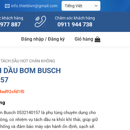
info.thietbivn@gmail.com
c khách hàng
Chăm sóc khách hàng
 977 887
0911 944 738
Đăng nhập / Đăng ký
Giỏ hàng
 TÁCH DẦU HÚT CHÂN KHÔNG
H DẦU BƠM BUSCH
157
4ed92cfd1f0
ung
m Busch 0532140157 là phụ tùng chuyên dụng cho
ng, có nhiệm vụ tách dầu ra khỏi khí thải, giúp giữ
 thống và đảm bảo máy vận hành ổn định, sạch sẽ.