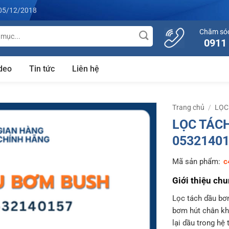
05/12/2018
Chăm só
0911
deo
Tin tức
Liên hệ
Trang chủ
/
LỌC
LỌC TÁC
0532140
Mã sản phẩm:
c
Giới thiệu ch
Lọc tách dầu bơ
bơm hút chân khô
lại dầu trong hệ