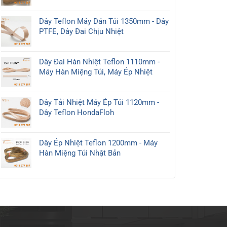
đa
tục
chọn
Chất
dạng
mới
Lượng
Dây Teflon Máy Dán Túi 1350mm - Dây
kích
2026
PTFE, Dây Đai Chịu Nhiệt
thước:
280mm,
350mm,
450mm
Dây Đai Hàn Nhiệt Teflon 1110mm -
Máy Hàn Miệng Túi, Máy Ép Nhiệt
Dây Tải Nhiệt Máy Ép Túi 1120mm -
Dây Teflon HondaFloh
Dây Ép Nhiệt Teflon 1200mm - Máy
Hàn Miệng Túi Nhật Bản