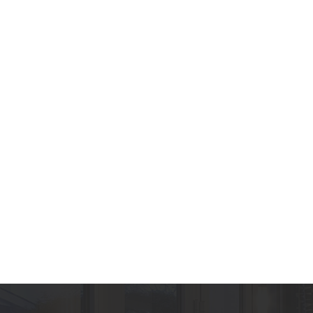
✔ Cách lắp đặt:
Tắt máy và ngắt nguồn điện hoàn toàn
Xác định vị trí bộ lọc tách dầu trên bơm
Tháo lọc cũ ra khỏi hệ thống
Lắp lọc Busch 0532140157 mới vào đúng vị 
Kiểm tra độ kín và vận hành lại máy
✔ Thời gian thay thế:
Sau khoảng
2.000 – 3.000 giờ hoạt động
Hoặc khi xuất hiện:
Khói dầu nhiều
Hiệu suất hút giảm