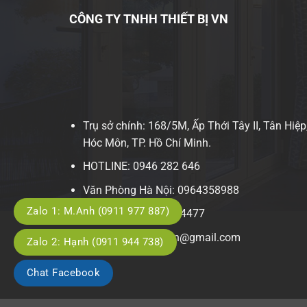
Lọc bị tắc, bẩn
CÔNG TY TNHH THIẾT BỊ VN
✔ Lưu ý:
Sử dụng đúng mã lọc phù hợp với bơm
Không tái sử dụng lọc cũ
Trụ sở chính: 168/5M, Ấp Thới Tây II, Tân Hiệp
Kết hợp thay dầu định kỳ để đạt hiệu quả tố
Hóc Môn, TP. Hồ Chí Minh.
Kiểm tra hệ thống thường xuyên
HOTLINE: 0946 282 646
Văn Phòng Hà Nội: 0964358988
ỨNG DỤNG
Zalo 1: M.Anh (0911 977 887)
Điện thoại: 0949 38 4477
Bơm hút chân không Busch
Email: info.thietbivn@gmail.com
Zalo 2: Hạnh (0911 944 738)
Máy đóng gói công nghiệp
Chat Facebook
Dây chuyền sản xuất thực phẩm, dược phẩ