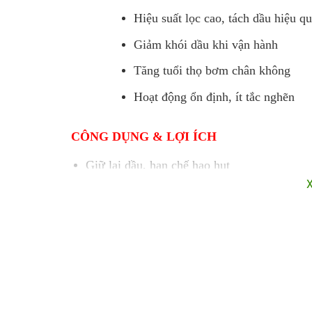
Hiệu suất lọc cao, tách dầu hiệu q
Giảm khói dầu khi vận hành
Tăng tuổi thọ bơm chân không
Hoạt động ổn định, ít tắc nghẽn
CÔNG DỤNG & LỢI ÍCH
Giữ lại dầu, hạn chế hao hụt
Làm sạch khí thải, thân thiện môi trường
Duy trì hiệu suất hút chân không ổn định
Giảm chi phí bảo trì, sửa chữa
HƯỚNG DẪN SỬ DỤNG