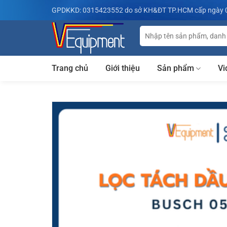
Bỏ
GPDKKD: 0315423552 do sở KH&ĐT TP.HCM cấp ngày 
qua
nội
Tìm
kiếm:
dung
Trang chủ
Giới thiệu
Sản phẩm
Vi