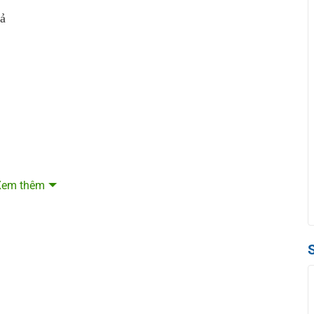
uả
Xem thêm