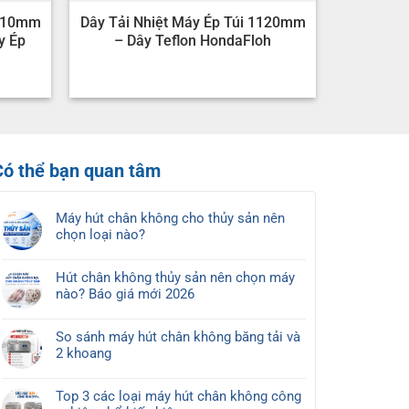
1110mm
Dây Tải Nhiệt Máy Ép Túi 1120mm
y Ép
– Dây Teflon HondaFloh
Có thể bạn quan tâm
Máy hút chân không cho thủy sản nên
chọn loại nào?
Không
có
Hút chân không thủy sản nên chọn máy
bình
nào? Báo giá mới 2026
luận
Không
ở
có
Máy
So sánh máy hút chân không băng tải và
bình
hút
2 khoang
luận
chân
Không
ở
không
có
Hút
Top 3 các loại máy hút chân không công
cho
bình
chân