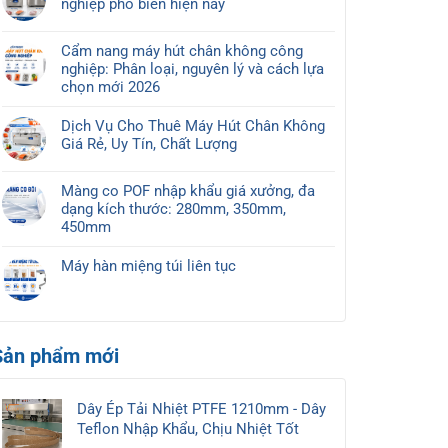
nghiệp phổ biến hiện nay
thủy
luận
không
Không
sản
ở
thủy
có
nên
So
Cẩm nang máy hút chân không công
sản
bình
chọn
sánh
nghiệp: Phân loại, nguyên lý và cách lựa
nên
luận
loại
máy
chọn mới 2026
chọn
ở
nào?
hút
Không
máy
Top
chân
có
nào?
Dịch Vụ Cho Thuê Máy Hút Chân Không
3
không
bình
Báo
Giá Rẻ, Uy Tín, Chất Lượng
các
băng
luận
giá
Không
loại
tải
ở
mới
có
máy
và
Màng co POF nhập khẩu giá xưởng, đa
Cẩm
2026
bình
hút
2
dạng kích thước: 280mm, 350mm,
nang
luận
chân
khoang
450mm
máy
ở
không
Không
hút
Dịch
công
có
chân
Máy hàn miệng túi liên tục
Vụ
nghiệp
bình
không
Không
Cho
phổ
luận
công
có
Thuê
biến
ở
nghiệp:
bình
Máy
hiện
Màng
Phân
luận
Hút
nay
co
Sản phẩm mới
ở
loại,
Chân
POF
Máy
nguyên
Không
nhập
hàn
lý
Giá
khẩu
miệng
và
Dây Ép Tải Nhiệt PTFE 1210mm - Dây
Rẻ,
giá
túi
cách
Teflon Nhập Khẩu, Chịu Nhiệt Tốt
Uy
xưởng,
liên
lựa
Tín,