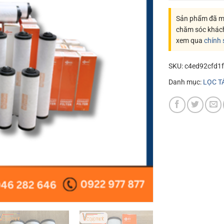
Sản phẩm đã mu
chăm sóc khác
xem qua
chính
SKU:
c4ed92cfd1
Danh mục:
LỌC T