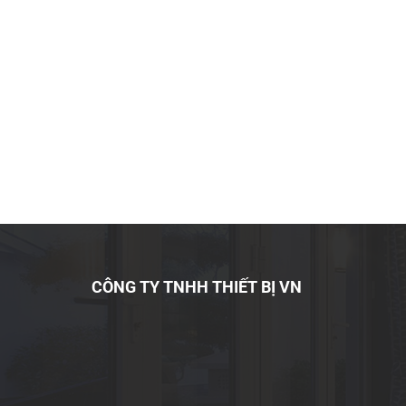
✔ Lưu ý:
Không sử dụng khi lưỡi bị mòn hoặc nứt
Vệ sinh lưỡi sau khi sử dụng
Bảo quản nơi khô ráo, tránh gỉ sét
Thay lưỡi định kỳ để đảm bảo hiệu suất
ỨNG DỤNG
Máy cưa xương trong nhà hàng, quán ăn
Cơ sở chế biến thực phẩm
CÔNG TY TNHH THIẾT BỊ VN
Xưởng sản xuất, chế biến thịt
Lưỡi cưa xương 200cm là lựa chọn tối ưu giú
trong ngành chế biến thực phẩm.