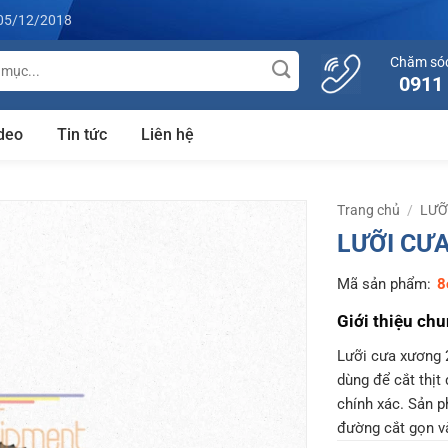
05/12/2018
Chăm só
0911
deo
Tin tức
Liên hệ
Trang chủ
/
LƯỠ
LƯỠI CƯ
Mã sản phẩm:
8
Giới thiệu ch
Lưỡi cưa xương 
dùng để cắt thịt
chính xác. Sản p
đường cắt gọn và