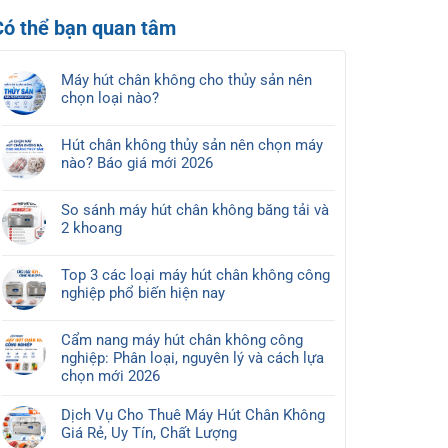
Có thể bạn quan tâm
Máy hút chân không cho thủy sản nên
chọn loại nào?
Không
có
Hút chân không thủy sản nên chọn máy
bình
nào? Báo giá mới 2026
luận
Không
ở
có
Máy
So sánh máy hút chân không băng tải và
bình
hút
2 khoang
luận
chân
Không
ở
không
có
Hút
Top 3 các loại máy hút chân không công
cho
bình
chân
nghiệp phổ biến hiện nay
thủy
luận
không
Không
sản
ở
thủy
có
nên
So
Cẩm nang máy hút chân không công
sản
bình
chọn
sánh
nghiệp: Phân loại, nguyên lý và cách lựa
nên
luận
loại
máy
chọn mới 2026
chọn
ở
nào?
hút
Không
máy
Top
chân
có
nào?
Dịch Vụ Cho Thuê Máy Hút Chân Không
3
không
bình
Báo
Giá Rẻ, Uy Tín, Chất Lượng
các
băng
luận