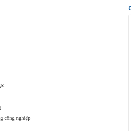
ực
g
g công nghiệp