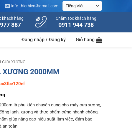
info.thietbivn@gmail.com
c khách hàng
Chăm sóc khách hàng
 977 887
0911 944 738
Đăng nhập / Đăng ký
Giỏ hàng
I CƯA XƯƠNG
A XƯƠNG 2000MM
cc3fbe120ef
ung
200cm là phụ kiện chuyên dụng cho máy cưa xương,
 đông lạnh, xương và thực phẩm cứng nhanh chóng,
hẩm giúp nâng cao hiệu suất làm việc, đảm bảo
 an toàn.