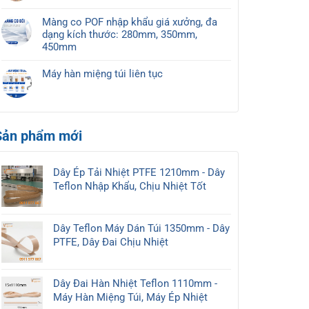
giá
Không
loại
tải
ở
mới
có
máy
và
Màng co POF nhập khẩu giá xưởng, đa
Cẩm
2026
bình
hút
2
dạng kích thước: 280mm, 350mm,
nang
luận
chân
khoang
450mm
máy
ở
không
Không
hút
Dịch
công
có
chân
Máy hàn miệng túi liên tục
Vụ
nghiệp
bình
không
Không
Cho
phổ
luận
công
có
Thuê
biến
ở
nghiệp:
bình
Máy
hiện
Màng
Phân
luận
Hút
nay
co
Sản phẩm mới
ở
loại,
Chân
POF
Máy
nguyên
Không
nhập
hàn
lý
Giá
khẩu
miệng
và
Dây Ép Tải Nhiệt PTFE 1210mm - Dây
Rẻ,
giá
túi
cách
Teflon Nhập Khẩu, Chịu Nhiệt Tốt
Uy
xưởng,
liên
lựa
Tín,
đa
tục
chọn
Chất
dạng
mới
Lượng
Dây Teflon Máy Dán Túi 1350mm - Dây
kích
2026
PTFE, Dây Đai Chịu Nhiệt
thước:
280mm,
350mm,
450mm
Dây Đai Hàn Nhiệt Teflon 1110mm -
Máy Hàn Miệng Túi, Máy Ép Nhiệt