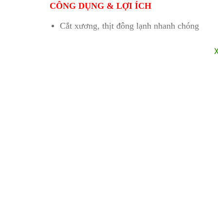
CÔNG DỤNG & LỢI ÍCH
Cắt xương, thịt đông lạnh nhanh chóng
Tăng năng suất chế biến thực phẩm
Giảm hao hụt nguyên liệu
Đảm bảo an toàn và vệ sinh thực phẩm
HƯỚNG DẪN SỬ DỤNG
✔ Cách lắp đặt:
Tắt máy và ngắt nguồn điện
Lắp lưỡi cưa vào đúng vị trí theo chiều qua
Căng chỉnh độ căng lưỡi phù hợp
Kiểm tra trước khi vận hành