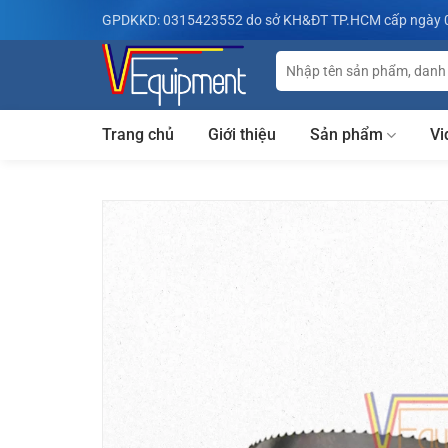
Bỏ
GPDKKD: 0315423552 do sở KH&ĐT TP.HCM cấp ngày 
qua
nội
Tìm
kiếm:
dung
Trang chủ
Giới thiệu
Sản phẩm
Vi