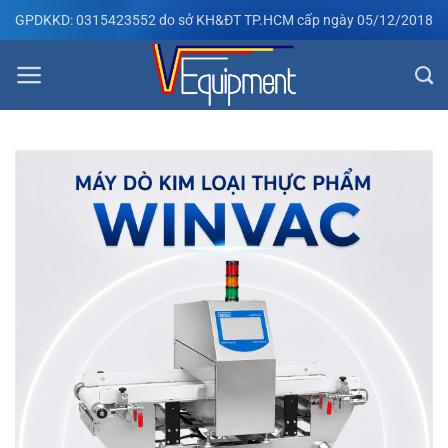
Bỏ
GPDKKD: 0315423552 do sở KH&ĐT TP.HCM cấp ngày 05/12/2018
qua
nội
dung