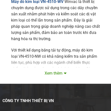
Máy dò kim loại VN-4510-WV
Winvac là thiết bị
chuyên dụng được sử dụng trong các dây chuyền
sản xuất nhằm phát hiện và kiểm soát các dị vật
kim loại có thể lẫn trong sản phẩm. Đây là giải
pháp quan trọng giúp doanh nghiệp nâng cao chất
lượng sản phẩm, đảm bảo an toàn trước khi đưa
hàng hóa ra thị trường.
Với thiết kế dạng băng tải tự động, máy dò kim
loại VN-4510-NW có khả năng kiểm tra sản phẩm
liên tục, phù hợp với các ngành chế biến thực
phẩm, thủy sản, nông sản, bánh kẹo, hàng đóng
Xem thêm
gói và nhiều lĩnh vực sản xuất công nghiệp khác.
Đặc điểm nổi bật của máy dò kim loại VN-
4510-WV
Khả năng phát hiện kim loại chính xác
CÔNG TY TNHH THIẾT BỊ VN
Máy dò kim loại Winvac VN-4510-WV được trang