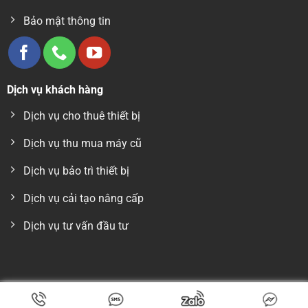
nhau.
Bảo mật thông tin
Dịch vụ khách hàng
Dịch vụ cho thuê thiết bị
Dịch vụ thu mua máy cũ
Dịch vụ bảo trì thiết bị
Màn hình điều khiển thông minh
Bảng điều khiển máy dò kim loại
Dịch vụ cải tạo nâng cấp
VN-4510-NW được trang bị màn hình cảm ứng
giúp người vận hành dễ dàng cài đặt, theo dõi
Dịch vụ tư vấn đầu tư
thông số và thay đổi chế độ làm việc.
Máy có khả năng lưu nhiều thông số sản phẩm,
thuận tiện cho các nhà máy thường xuyên sản
Copyright 2026 © CÔNG TY TNHH THIẾT BỊ VN - Giấy phép kinh
xuất nhiều mặt hàng khác nhau.