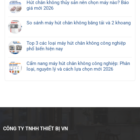
Top
Hút chân không thủy sản nên chọn máy nào? Báo
bình
5
giá mới 2026
luận
điều
Không
ở
cần
có
Máy
So sánh máy hút chân không băng tải và 2 khoang
lưu
bình
hút
Không
ý
luận
chân
có
trước
ở
không
bình
khi
Hút
Top 3 các loại máy hút chân không công nghiệp
cho
luận
mua
chân
phổ biến hiện nay
thủy
ở
máy
không
Không
sản
So
hút
thủy
có
nên
sánh
chân
Cẩm nang máy hút chân không công nghiệp: Phân
sản
bình
chọn
máy
không
loại, nguyên lý và cách lựa chọn mới 2026
nên
luận
loại
hút
công
Không
chọn
ở
nào?
chân
nghiệp
có
máy
Top
không
bình
nào?
3
băng
luận
Báo
các
tải
ở
giá
loại
và
Cẩm
mới
máy
2
nang
2026
hút
khoang
máy
chân
hút
không
chân
công
CÔNG TY TNHH THIẾT BỊ VN
không
nghiệp
công
phổ