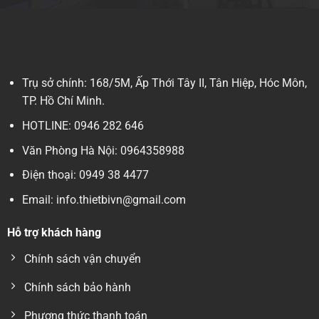
nghiệp:
biến
Phân
hiện
loại,
nay
nguyên
lý
và
cách
Trụ sở chính: 168/5M, Ấp Thới Tây II, Tân Hiệp, Hóc Môn,
lựa
TP. Hồ Chí Minh.
chọn
mới
HOTLINE: 0946 282 646
2026
Văn Phòng Hà Nội: 0964358988
Điện thoại: 0949 38 4477
Email: info.thietbivn@gmail.com
Hỗ trợ khách hàng
Chính sách vận chuyển
Chính sách bảo hành
Phương thức thanh toán