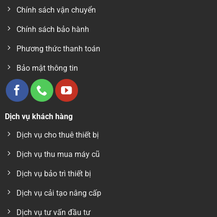
Chính sách vận chuyển
Chính sách bảo hành
Phương thức thanh toán
Bảo mật thông tin
PACKSIS MS1
Dịch vụ khách hàng
CHIỀU DÀI
430mm
Dịch vụ cho thuê thiết bị
BỀ RỘNG
255mm
Dịch vụ thu mua máy cũ
CHIỀU CAO
380mm
TRỌNG LƯỢNG
Dịch vụ bảo trì thiết bị
17,5kg
CHU KỲ LÀM VIỆC
6 ~ 7sp/ phút (Trung
Dịch vụ cải tạo nâng cấp
KÍCH THƯỚC KHUÔN (KHAY) TỐI ĐA
~120x180mm
Dịch vụ tư vấn đầu tư
ĐIỆN ÁP
220V, 60Hz,350W