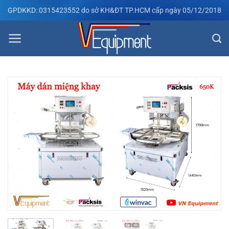
Bỏ
GPDKKD: 0315423552 do sở KH&ĐT TP.HCM cấp ngày 05/12/2018
qua
nội
dung