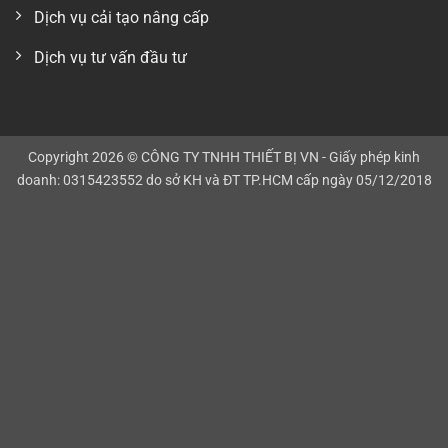
Dịch vụ cải tạo nâng cấp
Email: info@vnfoodmachinery.com
Hotline: 0946282646
Dịch vụ tư vấn đầu tư
https://mangnhapkhau.com/
https://phutunghutchankhong.com/
https://www.youtube.com/channel/UCuNahCj0MokjyOxiRhDZwPw/videos
https://www.facebook.com/vnfoodmachinery
Copyright 2026 © CÔNG TY TNHH THIẾT BỊ VN - Giấy phép kinh
doanh: 0315423552 do sở KH và ĐT TP.HCM cấp ngày 05/12/2018