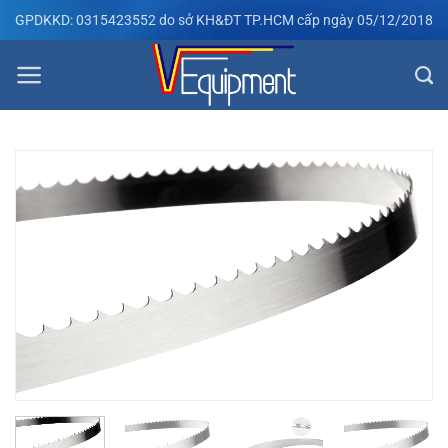
Bỏ
GPDKKD: 0315423552 do sở KH&ĐT TP.HCM cấp ngày 05/12/2018
qua
nội
dung