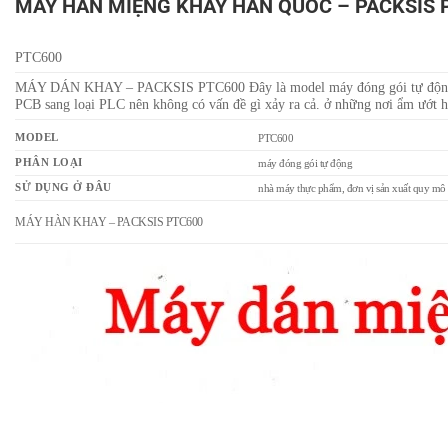
MÁY HÀN MIỆNG KHAY HÀN QUỐC – PACKSIS 
PTC600
MÁY DÁN KHAY – PACKSIS PTC600 Đây là model máy đóng gói tự động thích 
PCB sang loại PLC nên không có vấn đề gì xảy ra cả. ở những nơi ẩm ướt 
MODEL
PTC600
PHÂN LOẠI
máy đóng gói tự động
SỬ DỤNG Ở ĐÂU
nhà máy thực phẩm, đơn vị sản xuất quy mô 
MÁY HÀN KHAY – PACKSIS PTC600