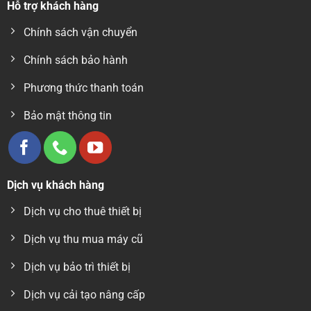
Hỗ trợ khách hàng
Chính sách vận chuyển
Chính sách bảo hành
Phương thức thanh toán
Bảo mật thông tin
Dịch vụ khách hàng
Đặc điểm kỹ thuật sản phẩm
Dịch vụ cho thuê thiết bị
CHIỀU DÀI
670mm
Dịch vụ thu mua máy cũ
BỀ RỘNG
1300mm
Dịch vụ bảo trì thiết bị
CHIỀU CAO
1520mm
TRỌNG LƯỢNG
80kg
Dịch vụ cải tạo nâng cấp
TỐC ĐỘ
7~9sp/phút