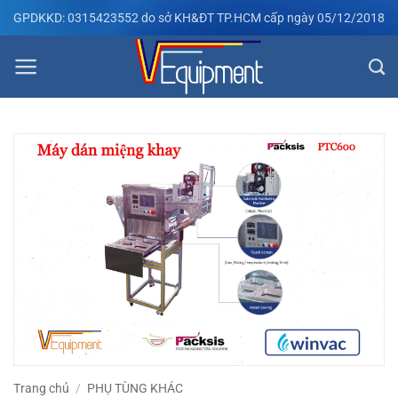
Bỏ
GPDKKD: 0315423552 do sở KH&ĐT TP.HCM cấp ngày 05/12/2018
qua
nội
dung
Trang chủ
/
PHỤ TÙNG KHÁC