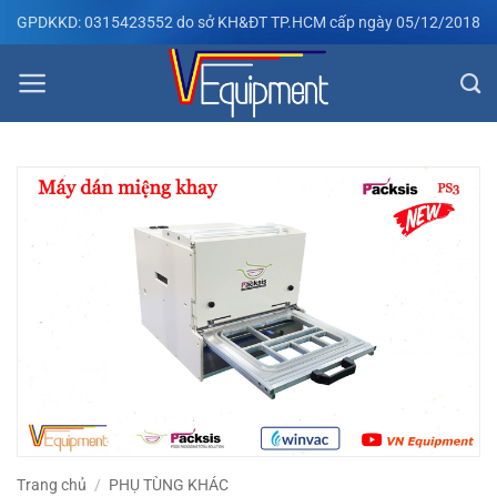
Bỏ
GPDKKD: 0315423552 do sở KH&ĐT TP.HCM cấp ngày 05/12/2018
qua
nội
dung
Trang chủ
/
PHỤ TÙNG KHÁC