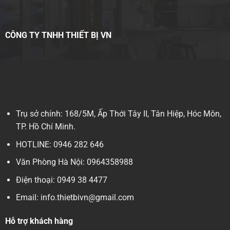
NGUỒN ĐIỆN
220V, 60Hz,700W
MÁY HÀN KHAY PACKSIS PS3
CÔNG TY TNHH THIẾT BỊ VN
MÁY DÁN KHAY – PACKSIS PS3
PACKSIS – VNEQUIPMENT SỰ LỰA CHỌN ĐÁNG TIN CẬY VỀ GIẢI PHÁP ĐÓNG G
Máy dán khay hàn quốc, máy hàn khay tự động, máy dán khay Packsis, Máy dán khay bán tự động, m
máy dán miệng khay nhựa, máy dán hộp thực phẩm
Công Ty TNHH Thiết Bị VN
Email: info@vnfoodmachinery.com
Trụ sở chính: 168/5M, Ấp Thới Tây II, Tân Hiệp, Hóc Môn,
Hotline: 0946282646
https://mangnhapkhau.com/
TP. Hồ Chí Minh.
https://phutunghutchankhong.com/
HOTLINE: 0946 282 646
https://www.youtube.com/channel/UCuNahCj0MokjyOxiRhDZwPw/videos
Văn Phòng Hà Nội: 0964358988
https://www.facebook.com/vnfoodmachinery
Điện thoại: 0949 38 4477
Email: info.thietbivn@gmail.com
Hỗ trợ khách hàng