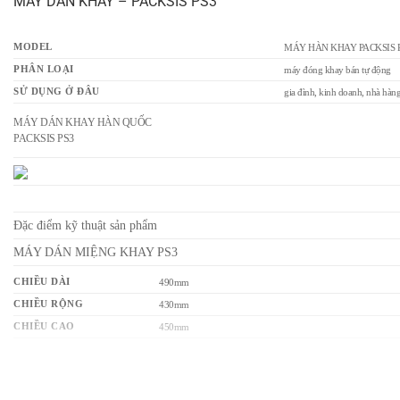
MÁY DÁN KHAY – PACKSIS PS3
MODEL
MÁY HÀN KHAY PACKSIS 
PHÂN LOẠI
máy đóng khay bán tự động
SỬ DỤNG Ở ĐÂU
gia đình, kinh doanh, nhà hàng,
MÁY DÁN KHAY HÀN QUỐC
PACKSIS PS3
Đặc điểm kỹ thuật sản phẩm
MÁY DÁN MIỆNG KHAY PS3
CHIỀU DÀI
490mm
CHIỀU RỘNG
430mm
CHIỀU CAO
450mm
TRỌNG LƯỢNG
36kg
TỐC ĐỘ
6~7 lần/phút (Trung bình 2.880 chiếc mỗi ngày có thể được đóng
KHUÔN ( KHAY)
~300x230mm